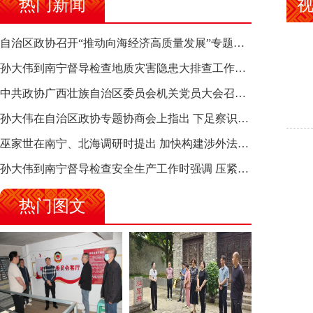
热门新闻
自治区政协召开“推动向海经济高质量发展”专题调研座谈会 钱学明出席并讲话
孙大伟到南宁督导检查地质灾害隐患大排查工作时强调 筑牢地质灾害安全防线 全力保障人民群众生命财产安全
中共政协广西壮族自治区委员会机关党员大会召开 选举产生新一届机关党委、机关纪委
孙大伟在自治区政协专题协商会上指出 下足察识谋督之功 恪尽服务大局之责 助推有色金属、关键金属产业高质量发展
巫家世在南宁、北海调研时提出 加快构建涉外法律供给集群 护航向海经济高质量发展
孙大伟到南宁督导检查安全生产工作时强调 压紧压实责任 狠抓隐患整治 坚决筑牢安全生产防线
热门图文