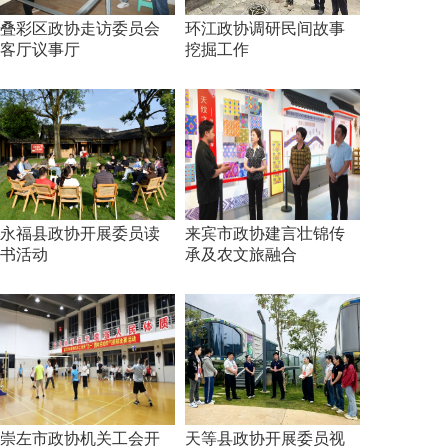
叠彩区政协走访委员会
环江政协调研民间故事
客厅议事厅
挖掘工作
永福县政协开展委员读
来宾市政协建言壮锦传
书活动
承及农文旅融合
崇左市政协机关工会开
天等县政协开展委员视