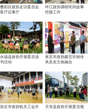
叠彩区政协走访委员会
环江政协调研民间故事
客厅议事厅
挖掘工作
永福县政协开展委员读
来宾市政协建言壮锦传
书活动
承及农文旅融合
崇左市政协机关工会开
天等县政协开展委员视