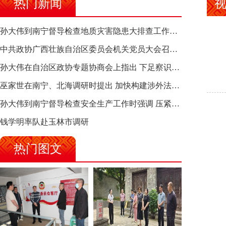
热门新闻
孙大伟到南宁督导检查地质灾害隐患大排查工作时强调 筑牢地质灾害安全防线 全力保障人民群众生命财产安全
中共政协广西壮族自治区委员会机关党员大会召开 选举产生新一届机关党委、机关纪委
孙大伟在自治区政协专题协商会上指出 下足察识谋督之功 恪尽服务大局之责 助推有色金属、关键金属产业高质量发展
巫家世在南宁、北海调研时提出 加快构建涉外法律供给集群 护航向海经济高质量发展
孙大伟到南宁督导检查安全生产工作时强调 压紧压实责任 狠抓隐患整治 坚决筑牢安全生产防线
钱学明率队赴玉林市调研
热门图文