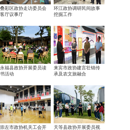
叠彩区政协走访委员会
环江政协调研民间故事
客厅议事厅
挖掘工作
永福县政协开展委员读
来宾市政协建言壮锦传
书活动
承及农文旅融合
崇左市政协机关工会开
天等县政协开展委员视