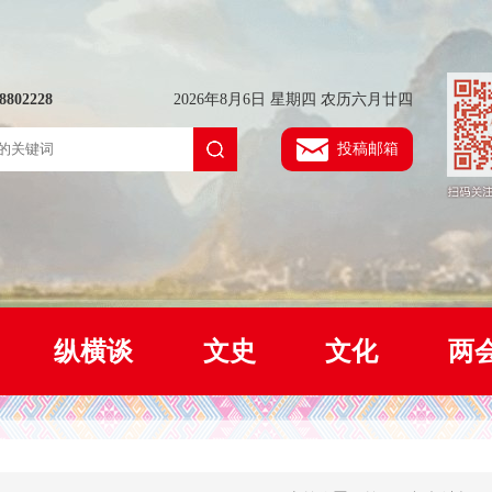
802228
2026年8月6日 星期四 农历六月廿四
投稿邮箱
纵横谈
文史
文化
两