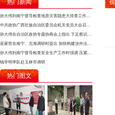
热门新闻
孙大伟到南宁督导检查地质灾害隐患大排查工作时强调 筑牢地质灾害安全防线 全力保障人民群众生命财产安全
中共政协广西壮族自治区委员会机关党员大会召开 选举产生新一届机关党委、机关纪委
孙大伟在自治区政协专题协商会上指出 下足察识谋督之功 恪尽服务大局之责 助推有色金属、关键金属产业高质量发展
巫家世在南宁、北海调研时提出 加快构建涉外法律供给集群 护航向海经济高质量发展
孙大伟到南宁督导检查安全生产工作时强调 压紧压实责任 狠抓隐患整治 坚决筑牢安全生产防线
钱学明率队赴玉林市调研
热门图文