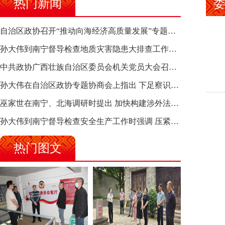
热门新闻
自治区政协召开“推动向海经济高质量发展”专题调研座谈会 钱学明出席并讲话
孙大伟到南宁督导检查地质灾害隐患大排查工作时强调 筑牢地质灾害安全防线 全力保障人民群众生命财产安全
中共政协广西壮族自治区委员会机关党员大会召开 选举产生新一届机关党委、机关纪委
孙大伟在自治区政协专题协商会上指出 下足察识谋督之功 恪尽服务大局之责 助推有色金属、关键金属产业高质量发展
巫家世在南宁、北海调研时提出 加快构建涉外法律供给集群 护航向海经济高质量发展
孙大伟到南宁督导检查安全生产工作时强调 压紧压实责任 狠抓隐患整治 坚决筑牢安全生产防线
热门图文