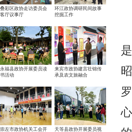
叠彩区政协走访委员会
环江政协调研民间故事
客厅议事厅
挖掘工作
永福县政协开展委员读
来宾市政协建言壮锦传
书活动
承及农文旅融合
崇左市政协机关工会开
天等县政协开展委员视