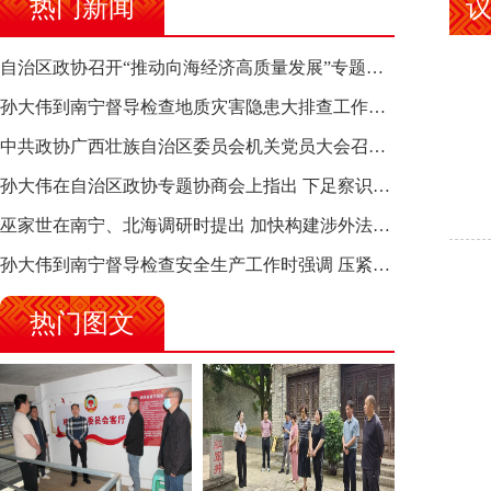
热门新闻
自治区政协召开“推动向海经济高质量发展”专题调研座谈会 钱学明出席并讲话
孙大伟到南宁督导检查地质灾害隐患大排查工作时强调 筑牢地质灾害安全防线 全力保障人民群众生命财产安全
中共政协广西壮族自治区委员会机关党员大会召开 选举产生新一届机关党委、机关纪委
孙大伟在自治区政协专题协商会上指出 下足察识谋督之功 恪尽服务大局之责 助推有色金属、关键金属产业高质量发展
巫家世在南宁、北海调研时提出 加快构建涉外法律供给集群 护航向海经济高质量发展
孙大伟到南宁督导检查安全生产工作时强调 压紧压实责任 狠抓隐患整治 坚决筑牢安全生产防线
热门图文