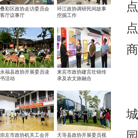
点
叠彩区政协走访委员会
环江政协调研民间故事
客厅议事厅
挖掘工作
点
永福县政协开展委员读
来宾市政协建言壮锦传
书活动
承及农文旅融合
崇左市政协机关工会开
天等县政协开展委员视