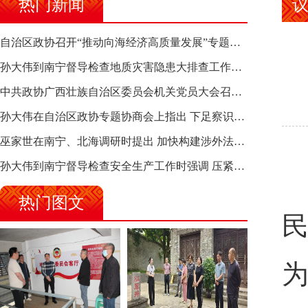
热门新闻
自治区政协召开“推动向海经济高质量发展”专题调研座谈会 钱学明出席并讲话
孙大伟到南宁督导检查地质灾害隐患大排查工作时强调 筑牢地质灾害安全防线 全力保障人民群众生命财产安全
中共政协广西壮族自治区委员会机关党员大会召开 选举产生新一届机关党委、机关纪委
孙大伟在自治区政协专题协商会上指出 下足察识谋督之功 恪尽服务大局之责 助推有色金属、关键金属产业高质量发展
巫家世在南宁、北海调研时提出 加快构建涉外法律供给集群 护航向海经济高质量发展
孙大伟到南宁督导检查安全生产工作时强调 压紧压实责任 狠抓隐患整治 坚决筑牢安全生产防线
热门图文