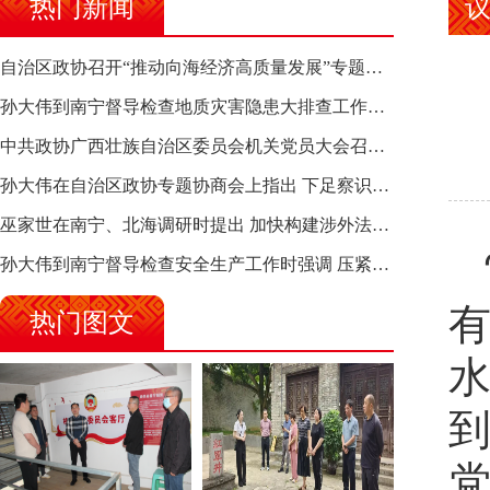
热门新闻
自治区政协召开“推动向海经济高质量发展”专题调研座谈会 钱学明出席并讲话
孙大伟到南宁督导检查地质灾害隐患大排查工作时强调 筑牢地质灾害安全防线 全力保障人民群众生命财产安全
中共政协广西壮族自治区委员会机关党员大会召开 选举产生新一届机关党委、机关纪委
孙大伟在自治区政协专题协商会上指出 下足察识谋督之功 恪尽服务大局之责 助推有色金属、关键金属产业高质量发展
巫家世在南宁、北海调研时提出 加快构建涉外法律供给集群 护航向海经济高质量发展
孙大伟到南宁督导检查安全生产工作时强调 压紧压实责任 狠抓隐患整治 坚决筑牢安全生产防线
热门图文