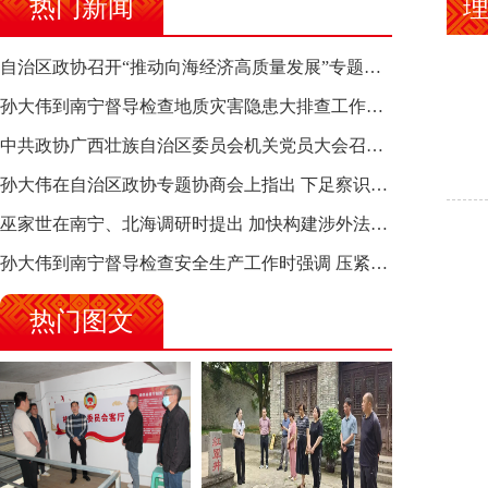
热门新闻
理
自治区政协召开“推动向海经济高质量发展”专题调研座谈会 钱学明出席并讲话
孙大伟到南宁督导检查地质灾害隐患大排查工作时强调 筑牢地质灾害安全防线 全力保障人民群众生命财产安全
中共政协广西壮族自治区委员会机关党员大会召开 选举产生新一届机关党委、机关纪委
孙大伟在自治区政协专题协商会上指出 下足察识谋督之功 恪尽服务大局之责 助推有色金属、关键金属产业高质量发展
巫家世在南宁、北海调研时提出 加快构建涉外法律供给集群 护航向海经济高质量发展
孙大伟到南宁督导检查安全生产工作时强调 压紧压实责任 狠抓隐患整治 坚决筑牢安全生产防线
热门图文