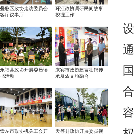
叠彩区政协走访委员会
环江政协调研民间故事
客厅议事厅
挖掘工作
永福县政协开展委员读
来宾市政协建言壮锦传
书活动
承及农文旅融合
崇左市政协机关工会开
天等县政协开展委员视