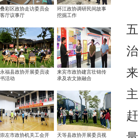
叠彩区政协走访委员会
环江政协调研民间故事
客厅议事厅
挖掘工作
永福县政协开展委员读
来宾市政协建言壮锦传
书活动
承及农文旅融合
崇左市政协机关工会开
天等县政协开展委员视