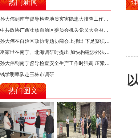
热门新闻
理
孙大伟到南宁督导检查地质灾害隐患大排查工作时强调 筑牢地质灾害安全防线 全力保障人民群众生命财产安全
中共政协广西壮族自治区委员会机关党员大会召开 选举产生新一届机关党委、机关纪委
孙大伟在自治区政协专题协商会上指出 下足察识谋督之功 恪尽服务大局之责 助推有色金属、关键金属产业高质量发展
巫家世在南宁、北海调研时提出 加快构建涉外法律供给集群 护航向海经济高质量发展
孙大伟到南宁督导检查安全生产工作时强调 压紧压实责任 狠抓隐患整治 坚决筑牢安全生产防线
钱学明率队赴玉林市调研
热门图文