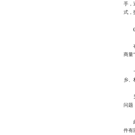
手，
式，
(二
在推
商量
一方
乡、
另一
问题
此外
件有