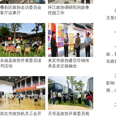
叠彩区政协走访委员会
环江政协调研民间故事
近年
客厅议事厅
挖掘工作
主形
一、
一是
如，
永福县政协开展委员读
来宾市政协建言壮锦传
在政
书活动
承及农文旅融合
二是
影响
期，
二、
崇左市政协机关工会开
天等县政协开展委员视