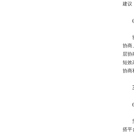
建议
(三
协商
协商
层协
短效
协商
三、
(一
坚持
搭平