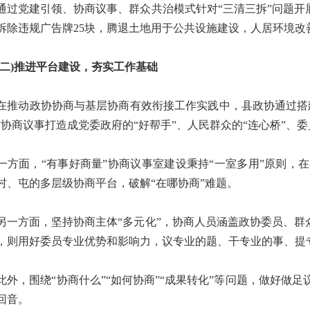
通过党建引领、协商议事、群众共治模式针对“三清三拆”问题开
拆除违规广告牌25块，腾退土地用于公共设施建设，人居环境改
)推进平台建设，夯实工作基础
动政协协商与基层协商有效衔接工作实践中，县政协通过搭建
”协商议事打造成党委政府的“好帮手”、人民群众的“连心桥”、委
面，“有事好商量”协商议事室建设秉持“一室多用”原则，
村、屯的多层级协商平台，破解“在哪协商”难题。
方面，坚持协商主体“多元化”，协商人员涵盖政协委员、群众
，则用好委员专业优势和影响力，议专业的题、干专业的事、提
，围绕“协商什么”“如何协商”“成果转化”等问题，做好做
回音。