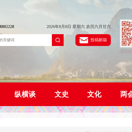
802228
2026年8月8日 星期六 农历六月廿六
投稿邮箱
纵横谈
文史
文化
两