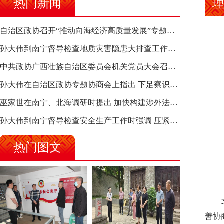
热门新闻
理
自治区政协召开“推动向海经济高质量发展”专题调研座谈会 钱学明出席并讲话
孙大伟到南宁督导检查地质灾害隐患大排查工作时强调 筑牢地质灾害安全防线 全力保障人民群众生命财产安全
中共政协广西壮族自治区委员会机关党员大会召开 选举产生新一届机关党委、机关纪委
孙大伟在自治区政协专题协商会上指出 下足察识谋督之功 恪尽服务大局之责 助推有色金属、关键金属产业高质量发展
巫家世在南宁、北海调研时提出 加快构建涉外法律供给集群 护航向海经济高质量发展
孙大伟到南宁督导检查安全生产工作时强调 压紧压实责任 狠抓隐患整治 坚决筑牢安全生产防线
热门图文
习近
善协