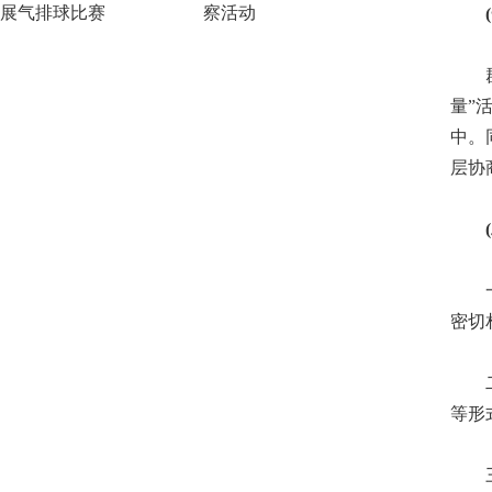
展气排球比赛
察活动
(一
群众
量”
中。
层协
(二
一是
密切
二是
等形
三是