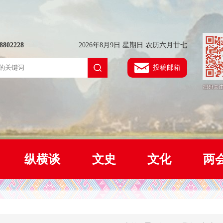
802228
2026年8月9日 星期日 农历六月廿七
投稿邮箱
纵横谈
文史
文化
两