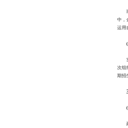
现实
中，
运用
(三
实践
次组
期招
三、
(一
政协