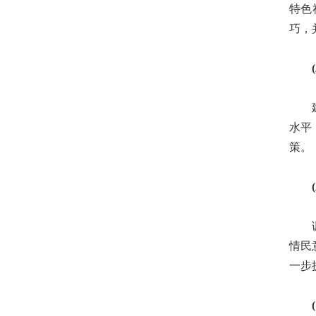
特色
巧，
(二
建立
水平
策。
(三
调查
情民
一步
(四