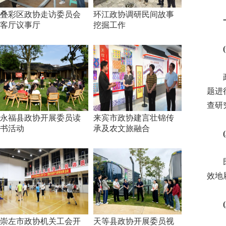
叠彩区政协走访委员会
环江政协调研民间故事
一、
客厅议事厅
挖掘工作
(一
政治
题进
查研
永福县政协开展委员读
来宾市政协建言壮锦传
书活动
承及农文旅融合
(二
民主
效地
(三
崇左市政协机关工会开
天等县政协开展委员视