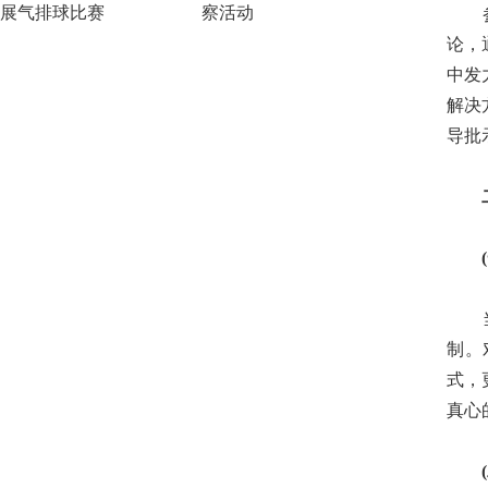
展气排球比赛
察活动
参政
论，
中发
解决
导批
二、
(一
当今
制。
式，
真心
(二