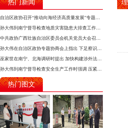
热门新闻
理
自治区政协召开“推动向海经济高质量发展”专题调研座谈会 钱学明出席并讲话
孙大伟到南宁督导检查地质灾害隐患大排查工作时强调 筑牢地质灾害安全防线 全力保障人民群众生命财产安全
中共政协广西壮族自治区委员会机关党员大会召开 选举产生新一届机关党委、机关纪委
孙大伟在自治区政协专题协商会上指出 下足察识谋督之功 恪尽服务大局之责 助推有色金属、关键金属产业高质量发展
巫家世在南宁、北海调研时提出 加快构建涉外法律供给集群 护航向海经济高质量发展
孙大伟到南宁督导检查安全生产工作时强调 压紧压实责任 狠抓隐患整治 坚决筑牢安全生产防线
热门图文