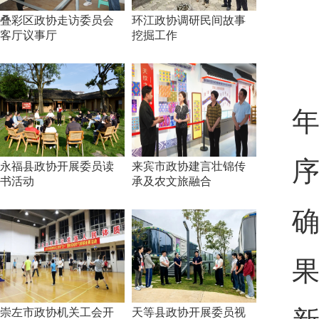
叠彩区政协走访委员会
环江政协调研民间故事
客厅议事厅
挖掘工作
永福县政协开展委员读
来宾市政协建言壮锦传
书活动
承及农文旅融合
崇左市政协机关工会开
天等县政协开展委员视