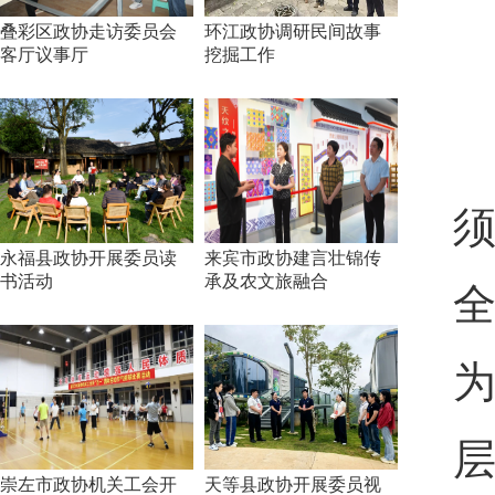
叠彩区政协走访委员会
环江政协调研民间故事
客厅议事厅
挖掘工作
永福县政协开展委员读
来宾市政协建言壮锦传
书活动
承及农文旅融合
崇左市政协机关工会开
天等县政协开展委员视