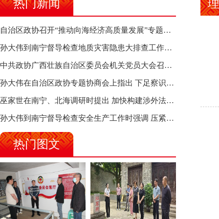
热门新闻
理
自治区政协召开“推动向海经济高质量发展”专题调研座谈会 钱学明出席并讲话
孙大伟到南宁督导检查地质灾害隐患大排查工作时强调 筑牢地质灾害安全防线 全力保障人民群众生命财产安全
中共政协广西壮族自治区委员会机关党员大会召开 选举产生新一届机关党委、机关纪委
孙大伟在自治区政协专题协商会上指出 下足察识谋督之功 恪尽服务大局之责 助推有色金属、关键金属产业高质量发展
巫家世在南宁、北海调研时提出 加快构建涉外法律供给集群 护航向海经济高质量发展
孙大伟到南宁督导检查安全生产工作时强调 压紧压实责任 狠抓隐患整治 坚决筑牢安全生产防线
热门图文