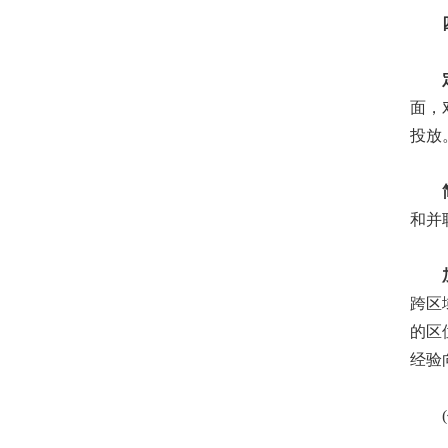
四
定制
面，
投放
简化
和并
加强
跨区
的区
经验
(作