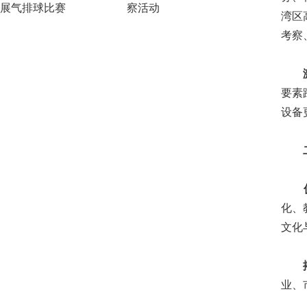
展气排球比赛
察活动
湾区
考察
激发
要素
设备
二、
促进
化、
文化
搭建
业、