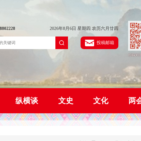
802228
2026年8月6日 星期四 农历六月廿四
投稿邮箱
纵横谈
文史
文化
两