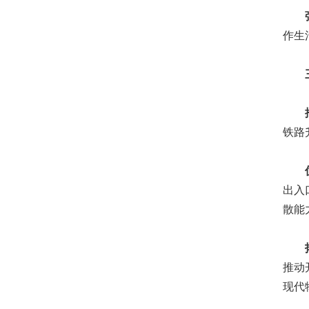
强化
作生
三、
推进
铁路
优化
出入
散能
拓展
推动
现代