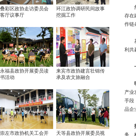
然而
叠彩区政协走访委员会
环江政协调研民间故事
客厅议事厅
挖掘工作
存在
作链
基于
利共
一、
永福县政协开展委员读
来宾市政协建言壮锦传
书活动
承及农文旅融合
明确
产业
手段
品企
打造
崇左市政协机关工会开
天等县政协开展委员视
务、