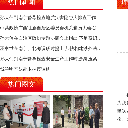
热门新闻
理
孙大伟到南宁督导检查地质灾害隐患大排查工作时强调 筑牢地质灾害安全防线 全力保障人民群众生命财产安全
中共政协广西壮族自治区委员会机关党员大会召开 选举产生新一届机关党委、机关纪委
孙大伟在自治区政协专题协商会上指出 下足察识谋督之功 恪尽服务大局之责 助推有色金属、关键金属产业高质量发展
巫家世在南宁、北海调研时提出 加快构建涉外法律供给集群 护航向海经济高质量发展
孙大伟到南宁督导检查安全生产工作时强调 压紧压实责任 狠抓隐患整治 坚决筑牢安全生产防线
钱学明率队赴玉林市调研
热门图文
在国
为我
坚实
移、