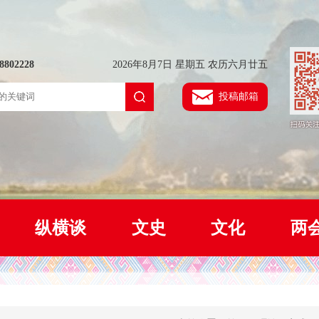
802228
2026年8月7日 星期五 农历六月廿五
投稿邮箱
纵横谈
文史
文化
两