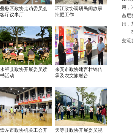
用，
叠彩区政协走访委员会
环江政协调研民间故事
客厅议事厅
挖掘工作
基层
用，
交流
永福县政协开展委员读
来宾市政协建言壮锦传
书活动
承及农文旅融合
崇左市政协机关工会开
天等县政协开展委员视