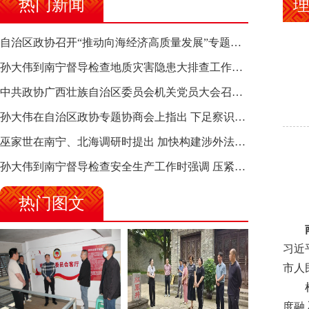
热门新闻
理
自治区政协召开“推动向海经济高质量发展”专题调研座谈会 钱学明出席并讲话
孙大伟到南宁督导检查地质灾害隐患大排查工作时强调 筑牢地质灾害安全防线 全力保障人民群众生命财产安全
中共政协广西壮族自治区委员会机关党员大会召开 选举产生新一届机关党委、机关纪委
孙大伟在自治区政协专题协商会上指出 下足察识谋督之功 恪尽服务大局之责 助推有色金属、关键金属产业高质量发展
巫家世在南宁、北海调研时提出 加快构建涉外法律供给集群 护航向海经济高质量发展
孙大伟到南宁督导检查安全生产工作时强调 压紧压实责任 狠抓隐患整治 坚决筑牢安全生产防线
热门图文
习近
市人
度融