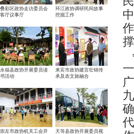
叠彩区政协走访委员会
环江政协调研民间故事
客厅议事厅
挖掘工作
永福县政协开展委员读
来宾市政协建言壮锦传
书活动
承及农文旅融合
崇左市政协机关工会开
天等县政协开展委员视