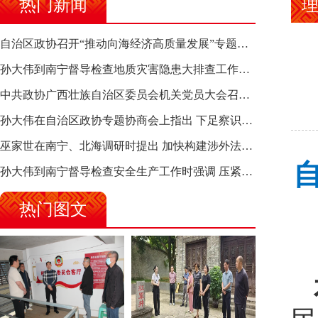
热门新闻
理
自治区政协召开“推动向海经济高质量发展”专题调研座谈会 钱学明出席并讲话
孙大伟到南宁督导检查地质灾害隐患大排查工作时强调 筑牢地质灾害安全防线 全力保障人民群众生命财产安全
中共政协广西壮族自治区委员会机关党员大会召开 选举产生新一届机关党委、机关纪委
孙大伟在自治区政协专题协商会上指出 下足察识谋督之功 恪尽服务大局之责 助推有色金属、关键金属产业高质量发展
巫家世在南宁、北海调研时提出 加快构建涉外法律供给集群 护航向海经济高质量发展
孙大伟到南宁督导检查安全生产工作时强调 压紧压实责任 狠抓隐患整治 坚决筑牢安全生产防线
热门图文