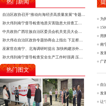
热门新闻
自治区政协召开“推动向海经济高质量发展”专题调研座谈会 钱学明出席并讲话
为
孙大伟到南宁督导检查地质灾害隐患大排查工作时强调 筑牢地质灾害安全防线 全力保障人民群众生命财产安全
1
中共政协广西壮族自治区委员会机关党员大会召开 选举产生新一届机关党委、机关纪委
用
孙大伟在自治区政协专题协商会上指出 下足察识谋督之功 恪尽服务大局之责 助推有色金属、关键金属产业高质量发展
南
巫家世在南宁、北海调研时提出 加快构建涉外法律供给集群 护航向海经济高质量发展
发
孙大伟到南宁督导检查安全生产工作时强调 压紧压实责任 狠抓隐患整治 坚决筑牢安全生产防线
广
热门图文
自
发
让