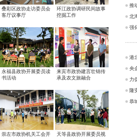
推
叠彩区政协走访委员会
环江政协调研民间故事
客厅议事厅
挖掘工作
北
强
港
央
永福县政协开展委员读
来宾市政协建言壮锦传
书活动
承及农文旅融合
力
隆
恭
崇左市政协机关工会开
天等县政协开展委员视