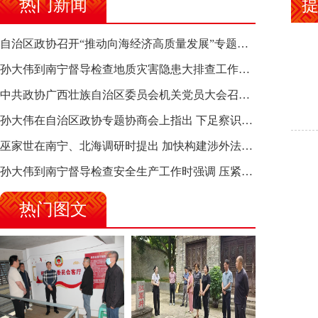
热门新闻
自治区政协召开“推动向海经济高质量发展”专题调研座谈会 钱学明出席并讲话
孙大伟到南宁督导检查地质灾害隐患大排查工作时强调 筑牢地质灾害安全防线 全力保障人民群众生命财产安全
中共政协广西壮族自治区委员会机关党员大会召开 选举产生新一届机关党委、机关纪委
孙大伟在自治区政协专题协商会上指出 下足察识谋督之功 恪尽服务大局之责 助推有色金属、关键金属产业高质量发展
巫家世在南宁、北海调研时提出 加快构建涉外法律供给集群 护航向海经济高质量发展
孙大伟到南宁督导检查安全生产工作时强调 压紧压实责任 狠抓隐患整治 坚决筑牢安全生产防线
热门图文