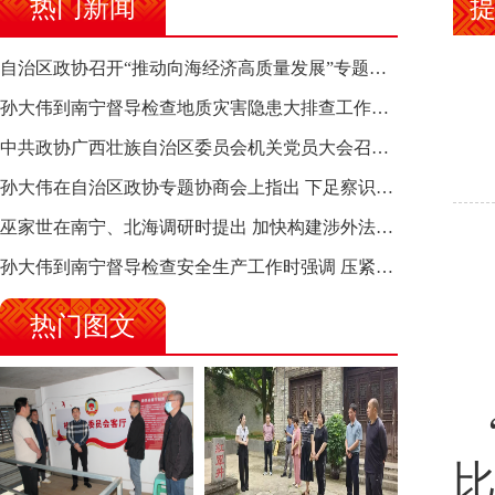
热门新闻
自治区政协召开“推动向海经济高质量发展”专题调研座谈会 钱学明出席并讲话
孙大伟到南宁督导检查地质灾害隐患大排查工作时强调 筑牢地质灾害安全防线 全力保障人民群众生命财产安全
中共政协广西壮族自治区委员会机关党员大会召开 选举产生新一届机关党委、机关纪委
孙大伟在自治区政协专题协商会上指出 下足察识谋督之功 恪尽服务大局之责 助推有色金属、关键金属产业高质量发展
巫家世在南宁、北海调研时提出 加快构建涉外法律供给集群 护航向海经济高质量发展
孙大伟到南宁督导检查安全生产工作时强调 压紧压实责任 狠抓隐患整治 坚决筑牢安全生产防线
热门图文