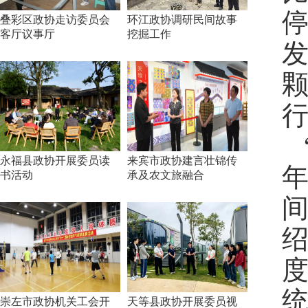
叠彩区政协走访委员会
环江政协调研民间故事
客厅议事厅
挖掘工作
永福县政协开展委员读
来宾市政协建言壮锦传
书活动
承及农文旅融合
崇左市政协机关工会开
天等县政协开展委员视