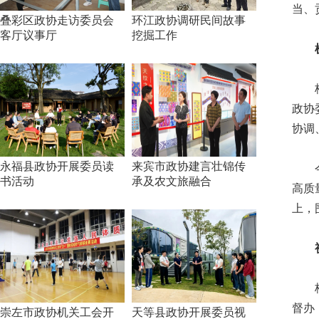
当、
叠彩区政协走访委员会
环江政协调研民间故事
客厅议事厅
挖掘工作
机制
桂林
政协
协调
永福县政协开展委员读
来宾市政协建言壮锦传
今年
书活动
承及农文旅融合
高质
上，
视察
桂林
督办
崇左市政协机关工会开
天等县政协开展委员视