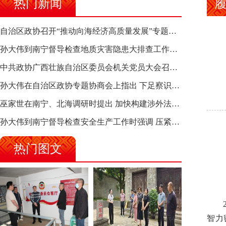
热门新闻
自治区政协召开“推动向海经济高质量发展”专题调研座谈会 钱学明出席并讲话
孙大伟到南宁督导检查地质灾害隐患大排查工作时强调 筑牢地质灾害安全防线 全力保障人民群众生命财产安全
中共政协广西壮族自治区委员会机关党员大会召开 选举产生新一届机关党委、机关纪委
孙大伟在自治区政协专题协商会上指出 下足察识谋督之功 恪尽服务大局之责 助推有色金属、关键金属产业高质量发展
巫家世在南宁、北海调研时提出 加快构建涉外法律供给集群 护航向海经济高质量发展
孙大伟到南宁督导检查安全生产工作时强调 压紧压实责任 狠抓隐患整治 坚决筑牢安全生产防线
热门图文
20
智力