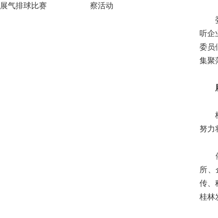
展气排球比赛
察活动
委员
听企
委员
集聚
履
桂林
努力
依托
所、
传、
桂林