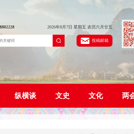
802228
2026年8月7日 星期五 农历六月廿五
投稿邮箱
纵横谈
文史
文化
两