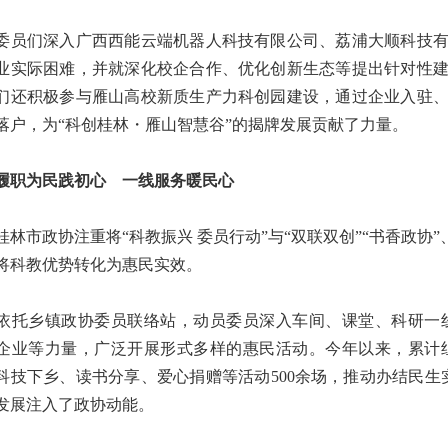
们深入广西西能云端机器人科技有限公司、荔浦大顺科技有
业实际困难，并就深化校企合作、优化创新生态等提出针对性
们还积极参与雁山高校新质生产力科创园建设，通过企业入驻、
落户，为“科创桂林・雁山智慧谷”的揭牌发展贡献了力量。
职为民践初心 一线服务暖民心
市政协注重将“科教振兴 委员行动”与“双联双创”“书香政协
将科教优势转化为惠民实效。
乡镇政协委员联络站，动员委员深入车间、课堂、科研一线
企业等力量，广泛开展形式多样的惠民活动。今年以来，累计组
科技下乡、读书分享、爱心捐赠等活动500余场，推动办结民生
发展注入了政协动能。