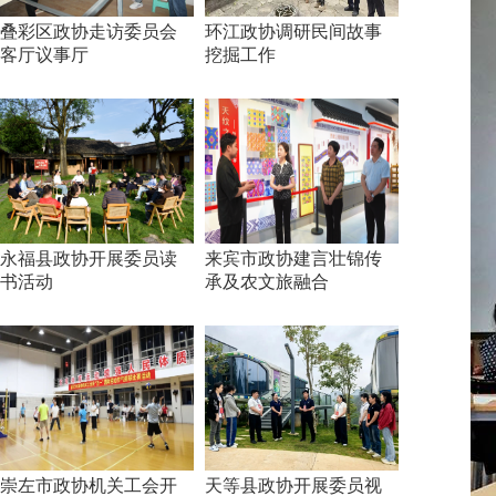
叠彩区政协走访委员会
环江政协调研民间故事
客厅议事厅
挖掘工作
永福县政协开展委员读
来宾市政协建言壮锦传
书活动
承及农文旅融合
崇左市政协机关工会开
天等县政协开展委员视