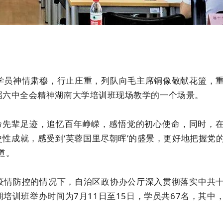
学员神情肃穆，行止庄重，列队向毛主席铜像敬献花篮，
届六中全会精神湖南大学培训班现场教学的一个场景。
命先辈足迹，追忆百年峥嵘，感悟党的初心使命，同时，
性成就，感受到‘芙蓉国里尽朝晖’的盛景，更好地把握党
道。
疫情防控的情况下，自治区政协办公厅深入贯彻落实中共
培训班举办时间为7月11日至15日，学员共67名，其中