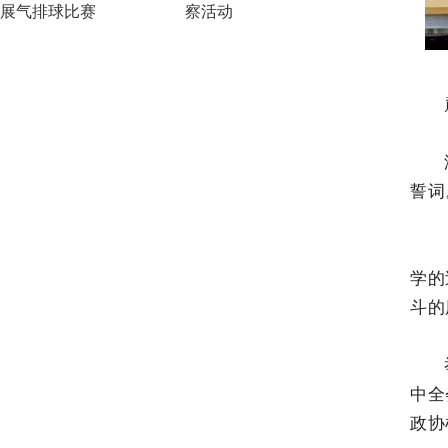
展气排球比赛
察活动
誓词
学的
斗的
中全
政协