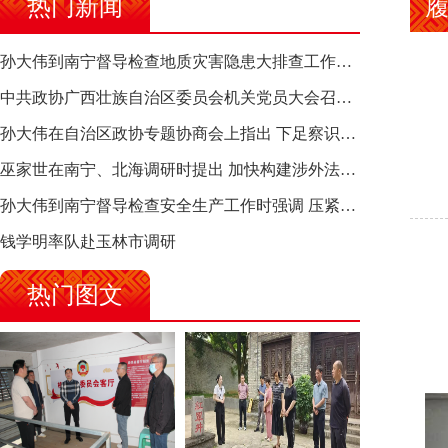
热门新闻
孙大伟到南宁督导检查地质灾害隐患大排查工作时强调 筑牢地质灾害安全防线 全力保障人民群众生命财产安全
中共政协广西壮族自治区委员会机关党员大会召开 选举产生新一届机关党委、机关纪委
孙大伟在自治区政协专题协商会上指出 下足察识谋督之功 恪尽服务大局之责 助推有色金属、关键金属产业高质量发展
巫家世在南宁、北海调研时提出 加快构建涉外法律供给集群 护航向海经济高质量发展
孙大伟到南宁督导检查安全生产工作时强调 压紧压实责任 狠抓隐患整治 坚决筑牢安全生产防线
钱学明率队赴玉林市调研
热门图文