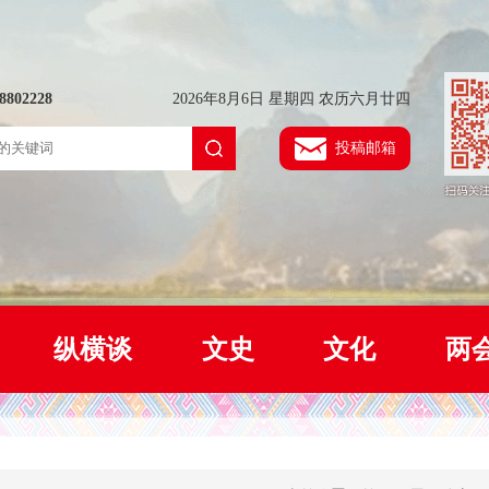
802228
2026年8月6日 星期四 农历六月廿四
投稿邮箱
纵横谈
文史
文化
两