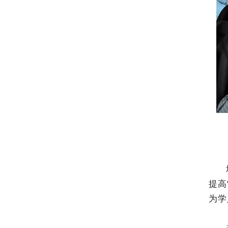
提高
为学