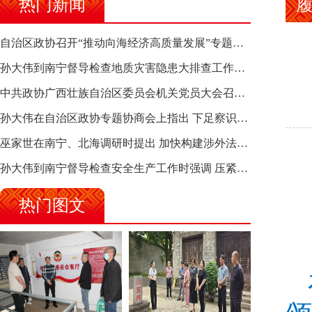
热门新闻
自治区政协召开“推动向海经济高质量发展”专题调研座谈会 钱学明出席并讲话
孙大伟到南宁督导检查地质灾害隐患大排查工作时强调 筑牢地质灾害安全防线 全力保障人民群众生命财产安全
中共政协广西壮族自治区委员会机关党员大会召开 选举产生新一届机关党委、机关纪委
孙大伟在自治区政协专题协商会上指出 下足察识谋督之功 恪尽服务大局之责 助推有色金属、关键金属产业高质量发展
巫家世在南宁、北海调研时提出 加快构建涉外法律供给集群 护航向海经济高质量发展
孙大伟到南宁督导检查安全生产工作时强调 压紧压实责任 狠抓隐患整治 坚决筑牢安全生产防线
热门图文