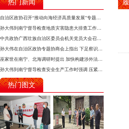
热门新闻
自治区政协召开“推动向海经济高质量发展”专题调研座谈会 钱学明出席并讲话
孙大伟到南宁督导检查地质灾害隐患大排查工作时强调 筑牢地质灾害安全防线 全力保障人民群众生命财产安全
中共政协广西壮族自治区委员会机关党员大会召开 选举产生新一届机关党委、机关纪委
孙大伟在自治区政协专题协商会上指出 下足察识谋督之功 恪尽服务大局之责 助推有色金属、关键金属产业高质量发展
巫家世在南宁、北海调研时提出 加快构建涉外法律供给集群 护航向海经济高质量发展
孙大伟到南宁督导检查安全生产工作时强调 压紧压实责任 狠抓隐患整治 坚决筑牢安全生产防线
热门图文