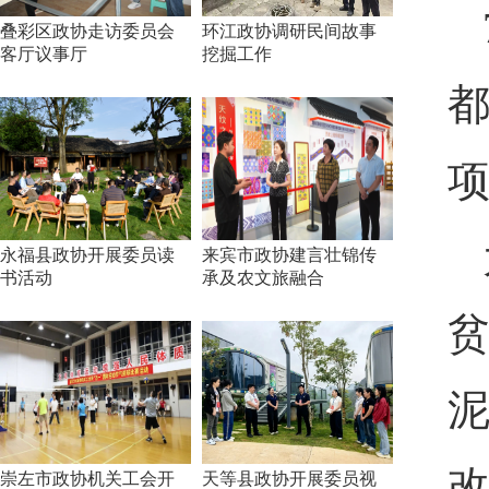
叠彩区政协走访委员会
环江政协调研民间故事
客厅议事厅
挖掘工作
永福县政协开展委员读
来宾市政协建言壮锦传
书活动
承及农文旅融合
贫
泥
崇左市政协机关工会开
天等县政协开展委员视