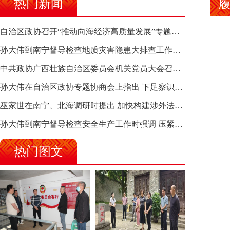
热门新闻
自治区政协召开“推动向海经济高质量发展”专题调研座谈会 钱学明出席并讲话
孙大伟到南宁督导检查地质灾害隐患大排查工作时强调 筑牢地质灾害安全防线 全力保障人民群众生命财产安全
中共政协广西壮族自治区委员会机关党员大会召开 选举产生新一届机关党委、机关纪委
孙大伟在自治区政协专题协商会上指出 下足察识谋督之功 恪尽服务大局之责 助推有色金属、关键金属产业高质量发展
巫家世在南宁、北海调研时提出 加快构建涉外法律供给集群 护航向海经济高质量发展
孙大伟到南宁督导检查安全生产工作时强调 压紧压实责任 狠抓隐患整治 坚决筑牢安全生产防线
热门图文