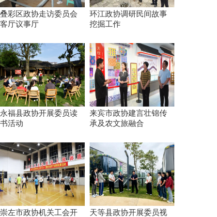
叠彩区政协走访委员会
环江政协调研民间故事
客厅议事厅
挖掘工作
永福县政协开展委员读
来宾市政协建言壮锦传
书活动
承及农文旅融合
崇左市政协机关工会开
天等县政协开展委员视