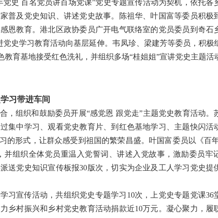
年党史 百名党员讲百场党课”党史专题宣传活动为契机，依托各
大家普及党史知识、讲述党史故事。陈祖华、叶国富等委员积极
展感恩教育。港北区政协委员广开电气联络室的党员委员到奇石
推进党史学习教育活动向基层延伸。韦凤珍、梁建芳等委员，积极
色教育基地接受红色洗礼，并组织多场“桂姐姐”宣讲党史主题活
史学习带进车间
合，组织和鼓励委员开展“感党恩 跟党走”主题党史教育活动。
通过集中学习、观看党史教育片、到红色基地学习、主题快闪活
习的形式，让群众感受到祖国的繁荣昌盛。叶国富委员以《百年
，并组织全体党员重温入党誓词、讲述入党故事，激励委员牢
派送党史知识宣传板报30版次，切实为企业及工人学习党史提
学习宣传活动，共组织党史专题学习10次，上党史专题党课36
助力乡村振兴和乡村党史教育活动捐款近10万元。凝心聚力，履