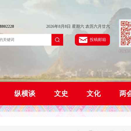
802228
2026年8月8日 星期六 农历六月廿六
投稿邮箱
纵横谈
文史
文化
两