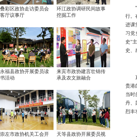
叠彩区政协走访委员会
环江政协调研民间故事
客厅议事厅
挖掘工作
行。
进课
习党
史”
史、
永福县政协开展委员读
来宾市政协建言壮锦传
书活动
承及农文旅融合
贵港
当时
丹、
烈丰
崇左市政协机关工会开
天等县政协开展委员视