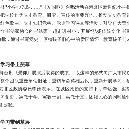
世纪小学少先队……”《爱国歌》合唱活动在港北区新世纪小学
，把学校作为党史教育、研究、宣传的重要阵地，推动党史教育
唱红色歌曲、党史知识竞答、党史学习课堂等活动，引导广大青
年书法家协会的书法家一起走进村小，开展“弘扬传统文化 书
籍1批，通过书写党史，厚植孩子们心中的爱国情怀，教育孩子们
史学习带上荧幕
史舞台剧《景仰》展演后取得的成绩。“以这样的形式向广大市民
们整个团队重走革命旧址，重访革命英雄后代，重新开展学习，
、港北区政协委员李娟表示。在城区政协的支持下，李达强、梁
学习党史，寓教于学、寓教于剧、寓教于宣，团结民心的同时缅
做贡献。
史学习带到基层