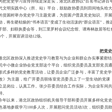
为把党史学习宣传持续走深走实，港北区政协以“百名书记讲百
代文明实践中心（所、站）平台，鼓励政协委员到田间地头给
的贫困村举办党史学习主题党课，为贫困户普及党史知识、开
动，将生硬枯燥的“书本语言”变成了生动活泼的“群众语言”，
干部、妇联执委会等，到三里罗村会议纪念馆、谭寿林故居等红
8个，开展宣讲活动12场。
把党
港北区政协深入推进党史学习教育与为企业和群众办实事紧密结
托中小微企业协会党支部这个平台，组织党员委员及支部党员
形式多样的党史教育活动，让委员企业广泛参与，丰富了党史学
改》为主题，给广开委员联络室党员委员上了一堂生动的党课
立足岗位，认真工作。张少芬委员结合工作实际，为企业车间共
持。
今年以来，港北区政协组织机关领导干部和委员开展多样化党史
色基地参观学习100多人次，开展慰问党员活动3次，组织委员