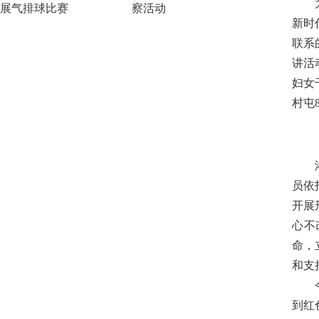
展气排球比赛
察活动
新时
联系
讲活
妇女
村屯
员依
开展
心不
命，
和支
到红