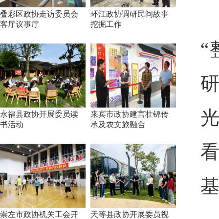
叠彩区政协走访委员会
环江政协调研民间故事
客厅议事厅
挖掘工作
永福县政协开展委员读
来宾市政协建言壮锦传
书活动
承及农文旅融合
崇左市政协机关工会开
天等县政协开展委员视