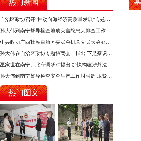
热门新闻
自治区政协召开“推动向海经济高质量发展”专题调研座谈会 钱学明出席并讲话
孙大伟到南宁督导检查地质灾害隐患大排查工作时强调 筑牢地质灾害安全防线 全力保障人民群众生命财产安全
中共政协广西壮族自治区委员会机关党员大会召开 选举产生新一届机关党委、机关纪委
孙大伟在自治区政协专题协商会上指出 下足察识谋督之功 恪尽服务大局之责 助推有色金属、关键金属产业高质量发展
巫家世在南宁、北海调研时提出 加快构建涉外法律供给集群 护航向海经济高质量发展
孙大伟到南宁督导检查安全生产工作时强调 压紧压实责任 狠抓隐患整治 坚决筑牢安全生产防线
热门图文