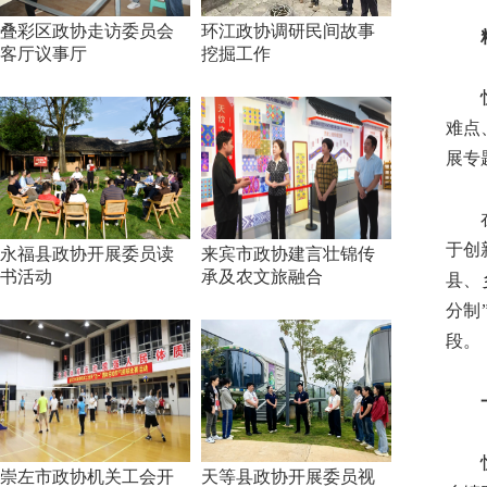
叠彩区政协走访委员会
环江政协调研民间故事
精准
客厅议事厅
挖掘工作
忻城
难点
展专
在全
于创
永福县政协开展委员读
来宾市政协建言壮锦传
书活动
承及农文旅融合
县、
分制
段。
一线
忻城
崇左市政协机关工会开
天等县政协开展委员视