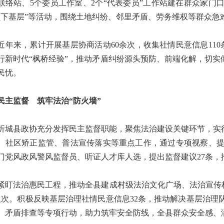
联络站、5个委员工作室、2个“代表委员”工作站建在群众家门
员下基层”等活动，围绕土地纠纷、邻里矛盾、劳务维权等群众
来，累计开展基层协商活动60余次，收集社情民意信息110
行新时代“枫桥经验”，推动矛盾纠纷源头预防、前端化解，切实
民忧。
监督 筑牢法治“防火墙”
县政协充分发挥民主监督职能，聚焦法治建设关键环节，实行
、社区矫正监管、普法宣传落实等重点工作，通过专项视察、提
门党风政风警风监督员、听证人才库人选，提出监督建议27条，
法治惠民工程，推动全县建成村级法治文化广场、法治宣传栏30
人次。积极反映基层治理社情民意信息32条，推动解决基层治理
、矛盾排查等专项行动，助力筑牢安全防线，全县群众安全感、