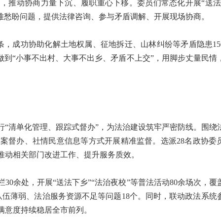
口，推动协商力量下沉、履职重心下移。委员们常态化开展“送法
急难愁盼问题，提供法律咨询、参与矛盾调解、开展现场协商。
条，成功协助化解土地权属、征地拆迁、山林纠纷等矛盾隐患15
做到“小事不出村、大事不出乡、矛盾不上交”，用脚步丈量民情
“清单化管理、跟踪式督办”，为法治建设筑牢严密防线。围绕
案督办、社情民意信息等方式开展精准监督。选派28名政协委
推动相关部门改进工作、提升服务质效。
余处，开展“送法下乡”“法治夜校”等普法活动80余场次，覆
队伍薄弱、法治服务资源不足等问题18个。同时，联动政法系统
满意度持续稳居全市前列。