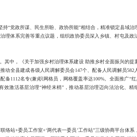
持“党政所谋、民生所盼、政协所能”相结合，精准锁定县域治
村治理体系完善等重点议题，组织政协委员深入乡镇、村屯及政
。
。其中，《关于加强乡村治理体系建设 助推乡村全面振兴的提
动全县建成各级人民调解委员会147个、配备人民调解员582
备1112名专(兼)职网格员，网格覆盖率达100%。全面推广“红
有效激活基层治理“神经末梢”，推动基层治理迈向法治化、精
络站+委员工作室+‘两代表一委员’工作站”三级协商平台体系，