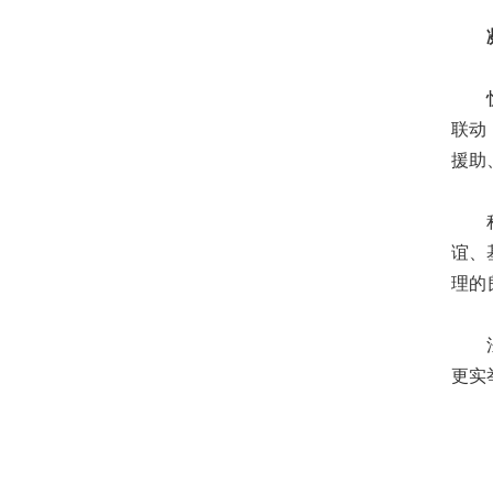
凝
忻城
联动
援助
积极
谊、
理的
法治
更实