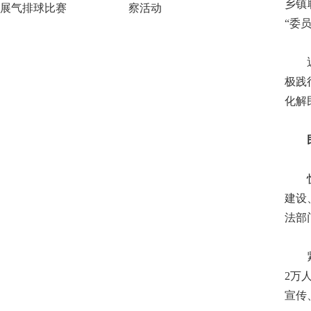
乡镇
展气排球比赛
察活动
“委
近年
极践
化解
民主
忻城
建设
法部
紧盯
2万
宣传