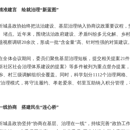
建言 绘就治理“新蓝图”
县政协始终把法治建设、基层治理纳入协商议政重要议程，坚
、堵点。近年来，围绕法治政府建设、矛盾纠纷多元化解、乡
题视察调研20余次，形成一批“含金量”高、针对性强的对策建议
体会议期间，委员们聚焦基层治理短板，提交相关提案21件
新社区社会治理体系建设的提案》等多件被列为重点督办提案，推
乡、村三级调解组织全覆盖。同时，科学划分1112个治理网格、配
”治理模式，将守法履约、孝老爱亲、邻里互助纳入积分管理，
协商 搭建民生“连心桥”
县政协坚持“协商在基层、治理在一线”，持续完善“政协工作联