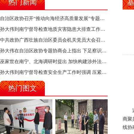
热门新闻
自治区政协召开“推动向海经济高质量发展”专题调研座谈会 钱学明出席并讲话
孙大伟到南宁督导检查地质灾害隐患大排查工作时强调 筑牢地质灾害安全防线 全力保障人民群众生命财产安全
中共政协广西壮族自治区委员会机关党员大会召开 选举产生新一届机关党委、机关纪委
孙大伟在自治区政协专题协商会上指出 下足察识谋督之功 恪尽服务大局之责 助推有色金属、关键金属产业高质量发展
巫家世在南宁、北海调研时提出 加快构建涉外法律供给集群 护航向海经济高质量发展
孙大伟到南宁督导检查安全生产工作时强调 压紧压实责任 狠抓隐患整治 坚决筑牢安全生产防线
热门图文
近年
商聚
线协