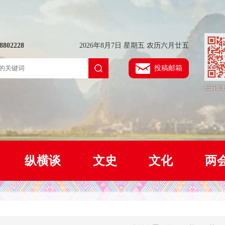
802228
2026年8月7日 星期五 农历六月廿五
投稿邮箱
纵横谈
文史
文化
两