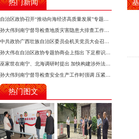
热门新闻
自治区政协召开“推动向海经济高质量发展”专题调研座谈会 钱学明出席并讲话
孙大伟到南宁督导检查地质灾害隐患大排查工作时强调 筑牢地质灾害安全防线 全力保障人民群众生命财产安全
中共政协广西壮族自治区委员会机关党员大会召开 选举产生新一届机关党委、机关纪委
孙大伟在自治区政协专题协商会上指出 下足察识谋督之功 恪尽服务大局之责 助推有色金属、关键金属产业高质量发展
巫家世在南宁、北海调研时提出 加快构建涉外法律供给集群 护航向海经济高质量发展
孙大伟到南宁督导检查安全生产工作时强调 压紧压实责任 狠抓隐患整治 坚决筑牢安全生产防线
热门图文