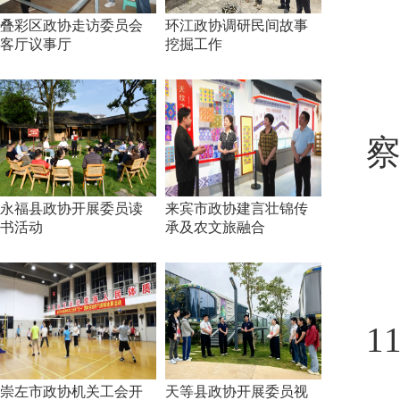
叠彩区政协走访委员会
环江政协调研民间故事
客厅议事厅
挖掘工作
察
永福县政协开展委员读
来宾市政协建言壮锦传
书活动
承及农文旅融合
1
崇左市政协机关工会开
天等县政协开展委员视