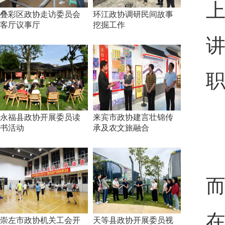
叠彩区政协走访委员会
环江政协调研民间故事
客厅议事厅
挖掘工作
永福县政协开展委员读
来宾市政协建言壮锦传
书活动
承及农文旅融合
崇左市政协机关工会开
天等县政协开展委员视