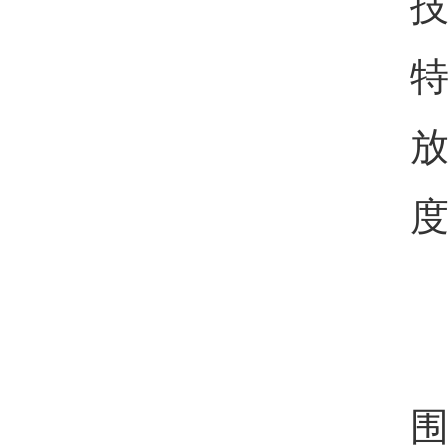
技
特
围