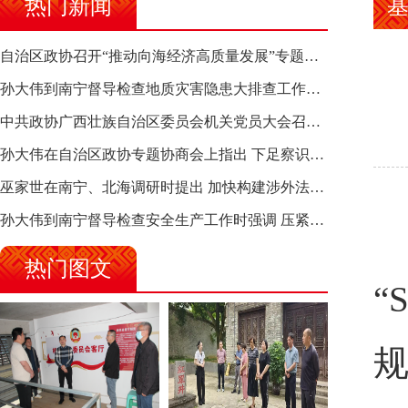
热门新闻
自治区政协召开“推动向海经济高质量发展”专题调研座谈会 钱学明出席并讲话
孙大伟到南宁督导检查地质灾害隐患大排查工作时强调 筑牢地质灾害安全防线 全力保障人民群众生命财产安全
中共政协广西壮族自治区委员会机关党员大会召开 选举产生新一届机关党委、机关纪委
孙大伟在自治区政协专题协商会上指出 下足察识谋督之功 恪尽服务大局之责 助推有色金属、关键金属产业高质量发展
巫家世在南宁、北海调研时提出 加快构建涉外法律供给集群 护航向海经济高质量发展
孙大伟到南宁督导检查安全生产工作时强调 压紧压实责任 狠抓隐患整治 坚决筑牢安全生产防线
热门图文
“