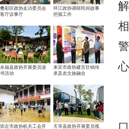
叠彩区政协走访委员会
环江政协调研民间故事
客厅议事厅
挖掘工作
永福县政协开展委员读
来宾市政协建言壮锦传
书活动
承及农文旅融合
崇左市政协机关工会开
天等县政协开展委员视