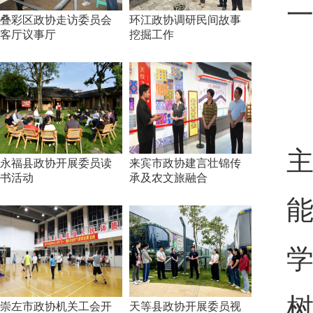
叠彩区政协走访委员会
环江政协调研民间故事
客厅议事厅
挖掘工作
永福县政协开展委员读
来宾市政协建言壮锦传
书活动
承及农文旅融合
崇左市政协机关工会开
天等县政协开展委员视