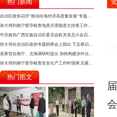
热门新闻
自治区政协召开“推动向海经济高质量发展”专题调研座谈会 钱学明出席并讲话
孙大伟到南宁督导检查地质灾害隐患大排查工作时强调 筑牢地质灾害安全防线 全力保障人民群众生命财产安全
中共政协广西壮族自治区委员会机关党员大会召开 选举产生新一届机关党委、机关纪委
孙大伟在自治区政协专题协商会上指出 下足察识谋督之功 恪尽服务大局之责 助推有色金属、关键金属产业高质量发展
巫家世在南宁、北海调研时提出 加快构建涉外法律供给集群 护航向海经济高质量发展
孙大伟到南宁督导检查安全生产工作时强调 压紧压实责任 狠抓隐患整治 坚决筑牢安全生产防线
本
热门图文