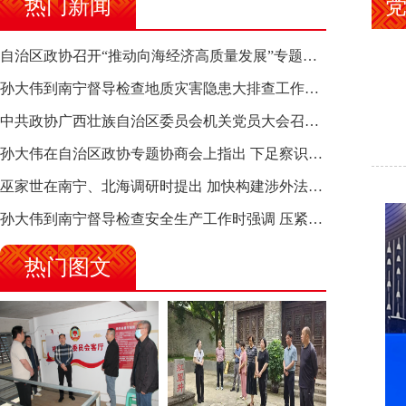
热门新闻
自治区政协召开“推动向海经济高质量发展”专题调研座谈会 钱学明出席并讲话
孙大伟到南宁督导检查地质灾害隐患大排查工作时强调 筑牢地质灾害安全防线 全力保障人民群众生命财产安全
中共政协广西壮族自治区委员会机关党员大会召开 选举产生新一届机关党委、机关纪委
孙大伟在自治区政协专题协商会上指出 下足察识谋督之功 恪尽服务大局之责 助推有色金属、关键金属产业高质量发展
巫家世在南宁、北海调研时提出 加快构建涉外法律供给集群 护航向海经济高质量发展
孙大伟到南宁督导检查安全生产工作时强调 压紧压实责任 狠抓隐患整治 坚决筑牢安全生产防线
热门图文