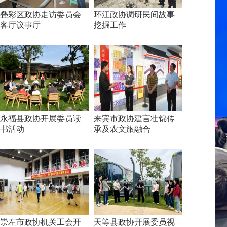
叠彩区政协走访委员会
环江政协调研民间故事
客厅议事厅
挖掘工作
永福县政协开展委员读
来宾市政协建言壮锦传
书活动
承及农文旅融合
崇左市政协机关工会开
天等县政协开展委员视