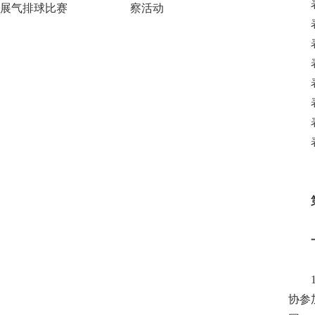
表四
展气排球比赛
察活动
表五
表六
表七
表八
表九
表十
表十
第一
一 
1.
协参