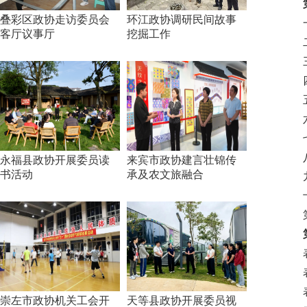
第二
叠彩区政协走访委员会
环江政协调研民间故事
一、
客厅议事厅
挖掘工作
二、
三、
四、
五、
六、
七、
八、
永福县政协开展委员读
来宾市政协建言壮锦传
书活动
承及农文旅融合
九、
十、
第三
第四
表一
表二
表三
崇左市政协机关工会开
天等县政协开展委员视