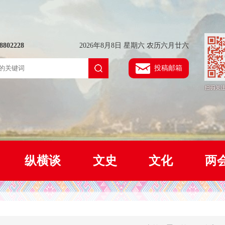
802228
2026年8月8日 星期六 农历六月廿六
投稿邮箱
纵横谈
文史
文化
两