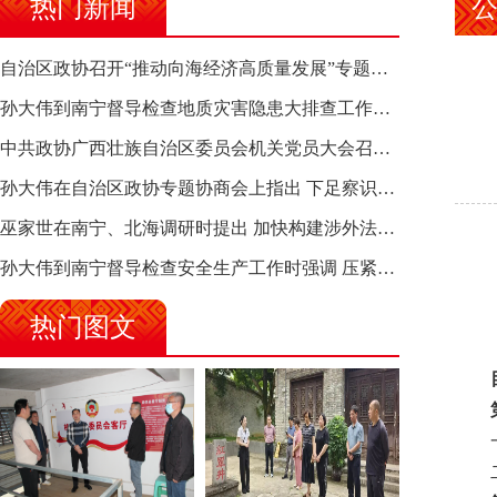
热门新闻
自治区政协召开“推动向海经济高质量发展”专题调研座谈会 钱学明出席并讲话
孙大伟到南宁督导检查地质灾害隐患大排查工作时强调 筑牢地质灾害安全防线 全力保障人民群众生命财产安全
中共政协广西壮族自治区委员会机关党员大会召开 选举产生新一届机关党委、机关纪委
孙大伟在自治区政协专题协商会上指出 下足察识谋督之功 恪尽服务大局之责 助推有色金属、关键金属产业高质量发展
巫家世在南宁、北海调研时提出 加快构建涉外法律供给集群 护航向海经济高质量发展
孙大伟到南宁督导检查安全生产工作时强调 压紧压实责任 狠抓隐患整治 坚决筑牢安全生产防线
热门图文
目
第一
一
二