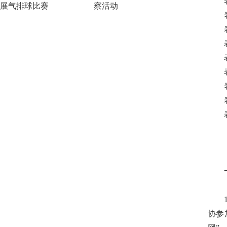
表三
展气排球比赛
察活动
表四
表五
表六
表七
表八
表九
表十
表十
一 
1.
协参