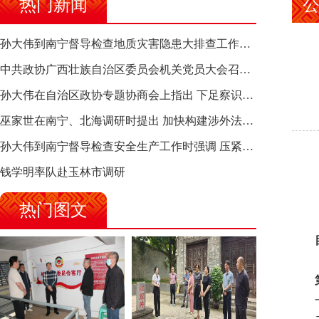
热门新闻
孙大伟到南宁督导检查地质灾害隐患大排查工作时强调 筑牢地质灾害安全防线 全力保障人民群众生命财产安全
中共政协广西壮族自治区委员会机关党员大会召开 选举产生新一届机关党委、机关纪委
孙大伟在自治区政协专题协商会上指出 下足察识谋督之功 恪尽服务大局之责 助推有色金属、关键金属产业高质量发展
巫家世在南宁、北海调研时提出 加快构建涉外法律供给集群 护航向海经济高质量发展
孙大伟到南宁督导检查安全生产工作时强调 压紧压实责任 狠抓隐患整治 坚决筑牢安全生产防线
钱学明率队赴玉林市调研
热门图文
目
第一
一