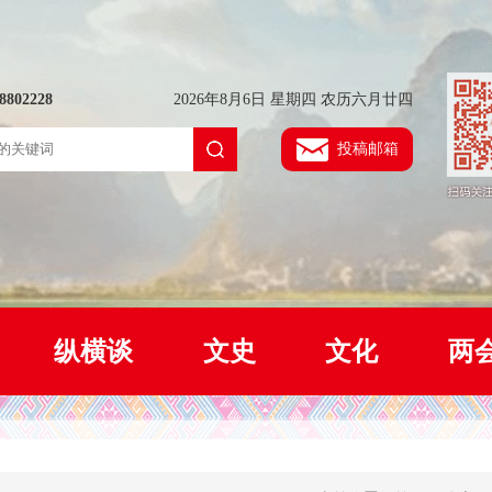
802228
2026年8月6日 星期四 农历六月廿四
投稿邮箱
纵横谈
文史
文化
两