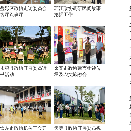
二
叠彩区政协走访委员会
环江政协调研民间故事
第二
客厅议事厅
挖掘工作
一、
二、
三、
四、
五、
六、
七、
永福县政协开展委员读
来宾市政协建言壮锦传
八、
书活动
承及农文旅融合
九、
十、
第三
第四
表一
表二
崇左市政协机关工会开
天等县政协开展委员视