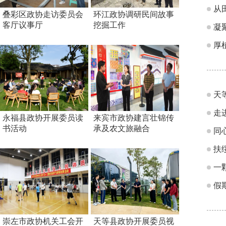
从
叠彩区政协走访委员会
环江政协调研民间故事
客厅议事厅
挖掘工作
凝
厚
天
走
永福县政协开展委员读
来宾市政协建言壮锦传
书活动
承及农文旅融合
同
扶
一
假
崇左市政协机关工会开
天等县政协开展委员视