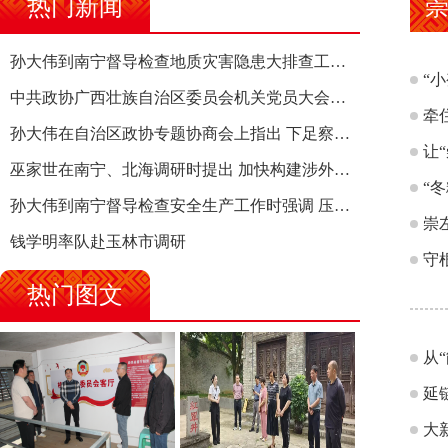
热门新闻
孙大伟到南宁督导检查地质灾害隐患大排查工作时强调 筑牢地质灾害安全防线 全力保障人民群众生命财产安全
“
中共政协广西壮族自治区委员会机关党员大会召开 选举产生新一届机关党委、机关纪委
牵
孙大伟在自治区政协专题协商会上指出 下足察识谋督之功 恪尽服务大局之责 助推有色金属、关键金属产业高质量发展
让
巫家世在南宁、北海调研时提出 加快构建涉外法律供给集群 护航向海经济高质量发展
“
孙大伟到南宁督导检查安全生产工作时强调 压紧压实责任 狠抓隐患整治 坚决筑牢安全生产防线
崇
钱学明率队赴玉林市调研
守
热门图文
从
延
大