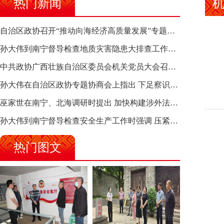
热门新闻
自治区政协召开“推动向海经济高质量发展”专题调研座谈会 钱学明出席并讲话
孙大伟到南宁督导检查地质灾害隐患大排查工作时强调 筑牢地质灾害安全防线 全力保障人民群众生命财产安全
中共政协广西壮族自治区委员会机关党员大会召开 选举产生新一届机关党委、机关纪委
孙大伟在自治区政协专题协商会上指出 下足察识谋督之功 恪尽服务大局之责 助推有色金属、关键金属产业高质量发展
巫家世在南宁、北海调研时提出 加快构建涉外法律供给集群 护航向海经济高质量发展
孙大伟到南宁督导检查安全生产工作时强调 压紧压实责任 狠抓隐患整治 坚决筑牢安全生产防线
热门图文