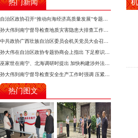
热门新闻
自治区政协召开“推动向海经济高质量发展”专题调研座谈会 钱学明出席并讲话
孙大伟到南宁督导检查地质灾害隐患大排查工作时强调 筑牢地质灾害安全防线 全力保障人民群众生命财产安全
中共政协广西壮族自治区委员会机关党员大会召开 选举产生新一届机关党委、机关纪委
孙大伟在自治区政协专题协商会上指出 下足察识谋督之功 恪尽服务大局之责 助推有色金属、关键金属产业高质量发展
巫家世在南宁、北海调研时提出 加快构建涉外法律供给集群 护航向海经济高质量发展
孙大伟到南宁督导检查安全生产工作时强调 压紧压实责任 狠抓隐患整治 坚决筑牢安全生产防线
热门图文